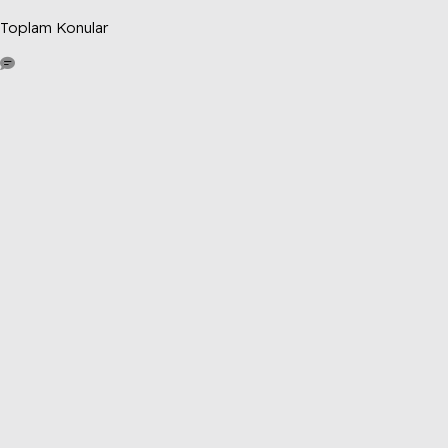
Toplam Konular
4.3K
Toplam Mesajlar
1.5K
Toplam Kullanıcılar
Sensation2026
Son üye