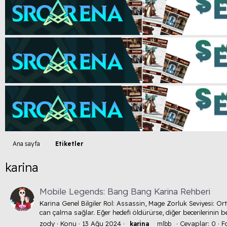
Ana sayfa
Etiketler
karina
Mobile Legends: Bang Bang Karina Rehberi
Karina Genel Bilgiler Rol: Assassin, Mage Zorluk Seviyesi: Or
can çalma sağlar. Eğer hedefi öldürürse, diğer becerilerinin be
zody
Konu
13 Ağu 2024
Cevaplar: 0
F
karina
mlbb