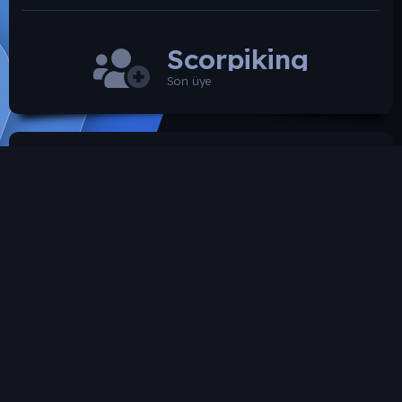
Scorpiking
Son üye
SROARENA'da paylaşılmış olan tüm paylaşımlardan
paylaşan üye sorumludur.
Hukuka ve mevzuata aykırı olduğunu düşündüğünüz
içeriği İletişim yolları ile bildirebilirsiniz. İletişime
geçilmesi halinde ilgili kanunlar ve yönetmelikler
çerçevesinde gerekli işlemler yapılacaktır. Aksi halde hiç
bir üye'ye yada konusuna yaptırım uygulanması söz
konusu değildir.
SROARENA Tüm Telif Haklarını Gizli tutmaktadır.