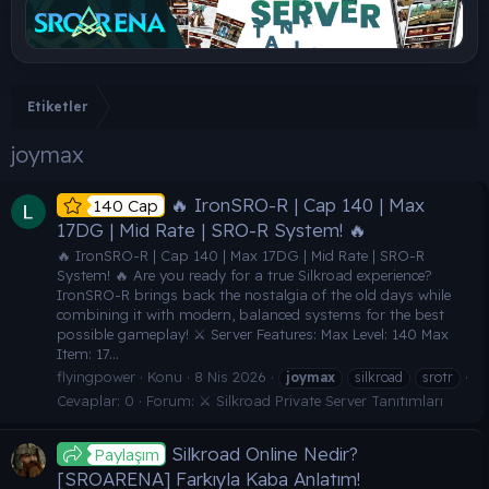
Etiketler
joymax
🔥 IronSRO-R | Cap 140 | Max
140 Cap
17DG | Mid Rate | SRO-R System! 🔥
🔥 IronSRO-R | Cap 140 | Max 17DG | Mid Rate | SRO-R
System! 🔥 Are you ready for a true Silkroad experience?
IronSRO-R brings back the nostalgia of the old days while
combining it with modern, balanced systems for the best
possible gameplay! ⚔️ Server Features: Max Level: 140 Max
Item: 17...
flyingpower
Konu
8 Nis 2026
joymax
silkroad
srotr
Cevaplar: 0
Forum:
⚔️ Silkroad Private Server Tanıtımları
Silkroad Online Nedir?
Paylaşım
[SROARENA] Farkıyla Kaba Anlatım!