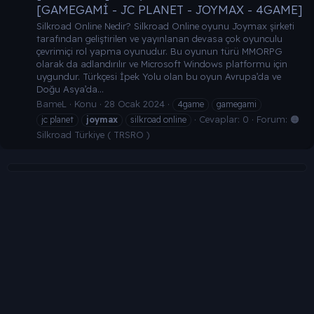
[GAMEGAMİ - JC PLANET - JOYMAX - 4GAME]
Silkroad Online Nedir? Silkroad Online oyunu Joymax şirketi
tarafından geliştirilen ve yayınlanan devasa çok oyunculu
çevrimiçi rol yapma oyunudur. Bu oyunun türü MMORPG
olarak da adlandırılır ve Microsoft Windows platformu için
uygundur. Türkçesi İpek Yolu olan bu oyun Avrupa’da ve
Doğu Asya’da...
BameL
Konu
28 Ocak 2024
4game
gamegami
Cevaplar: 0
Forum:
🟠
jc planet
joymax
silkroad online
Silkroad Türkiye ( TRSRO )