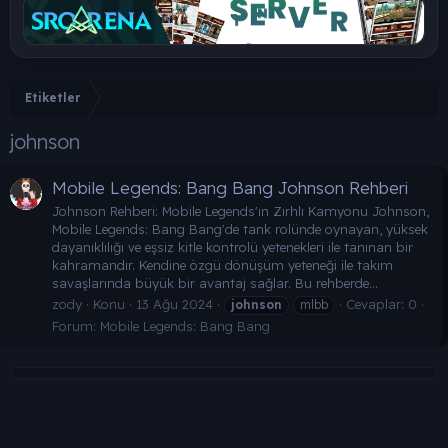
Etiketler
johnson
Mobile Legends: Bang Bang Johnson Rehberi
Johnson Rehberi: Mobile Legends'ın Zırhlı Kamyonu Johnson,
Mobile Legends: Bang Bang'de tank rolünde oynayan, yüksek
dayanıklılığı ve eşsiz kitle kontrolü yetenekleri ile tanınan bir
kahramandır. Kendine özgü dönüşüm yeteneği ile takım
savaşlarında büyük bir avantaj sağlar. Bu rehberde...
zody
Konu
13 Ağu 2024
Cevaplar: 0
johnson
mlbb
Forum:
Mobile Legends: Bang Bang