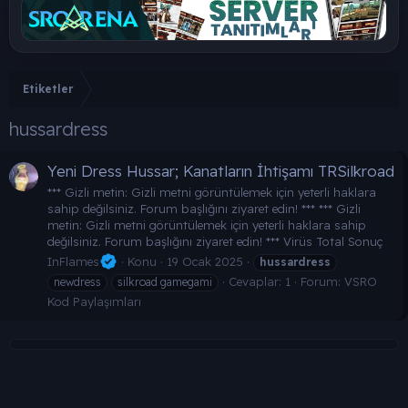
Etiketler
hussardress
Yeni Dress Hussar; Kanatların İhtişamı TRSilkroad
*** Gizli metin: Gizli metni görüntülemek için yeterli haklara
sahip değilsiniz. Forum başlığını ziyaret edin! *** *** Gizli
metin: Gizli metni görüntülemek için yeterli haklara sahip
değilsiniz. Forum başlığını ziyaret edin! *** Virüs Total Sonuç
InFlames
Konu
19 Ocak 2025
hussardress
Cevaplar: 1
Forum:
VSRO
newdress
silkroad gamegami
Kod Paylaşımları