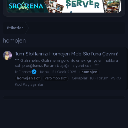
Etiketler
homojen
Tüm Slotlarınızı Homojen Mob Slot'una Çevirin!
*** Gizli metin: Gizli metni görüntülemek için yeterli haklara
sahip değilsiniz. Forum başlığını ziyaret edin! ***
InFlames
Konu
21 Ocak 2025
homojen
Cevaplar: 10
Forum:
VSRO
homojen
slot
vsro mob slot
Kod Paylaşımları