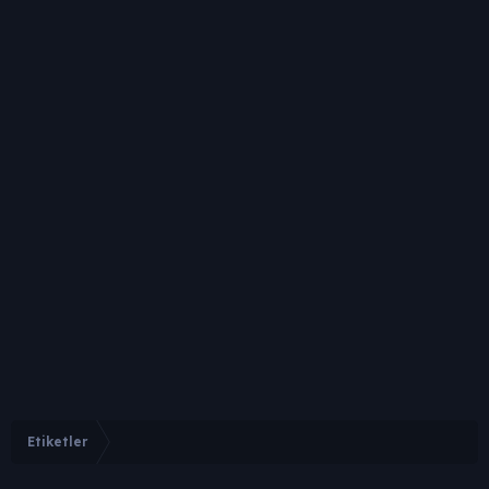
Etiketler