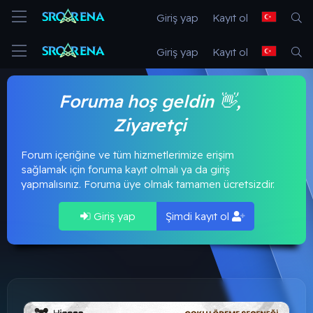
Giriş yap
Kayıt ol
Giriş yap
Kayıt ol
Foruma hoş geldin 👋,
Ziyaretçi
Forum içeriğine ve tüm hizmetlerimize erişim
sağlamak için foruma kayıt olmalı ya da giriş
yapmalısınız. Foruma üye olmak tamamen ücretsizdir.
Giriş yap
Şimdi kayıt ol