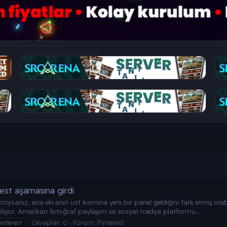
test aşamasına girdi
sanız, ana ekranın üst kısmına yeni bir panel geldiğini fark etmiş olabili
biliyor. Amerikan fotoğraf paylaşım ve sosyal medya platformu...
Cevaplar: 0
Forum:
Pinterest
interest