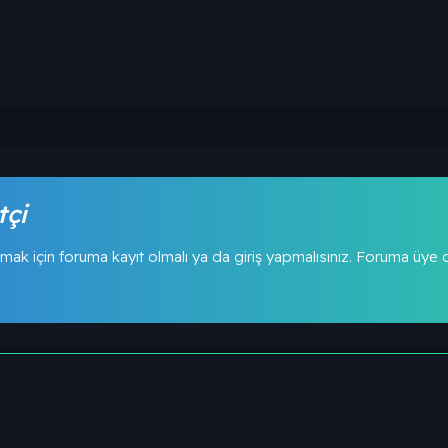
tçi
mak için foruma kayıt olmalı ya da giriş yapmalısınız. Foruma üye
4.3K
1.5K