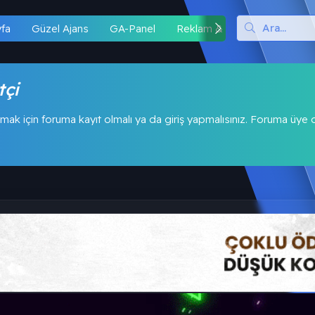
yfa
Güzel Ajans
GA-Panel
Reklam & İş Birliği
Hipo
tçi
mak için foruma kayıt olmalı ya da giriş yapmalısınız. Foruma üye