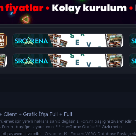
lient + Grafik İfşa Full + Full
lemek için yeterli haklara sahip değilsiniz. Forum başlığını ziyaret edin! *
. Forum başlığını ziyaret edin! *** HanGame Grafik: *** Gizli metin...
Cevaplar: 19
Forum:
VSRO Database Paylaşımla
dbpaylaşım
vsrodb