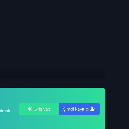
Giriş yap
Şimdi kayıt ol
 olmak