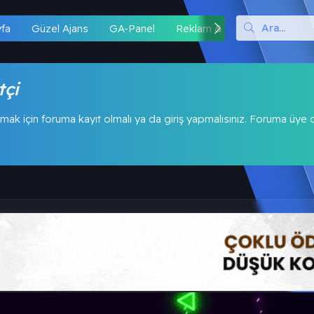
yfa
Güzel Ajans
GA-Panel
Reklam & İş Birliği
Hipo
tçi
mak için foruma kayıt olmalı ya da giriş yapmalısınız. Foruma üye