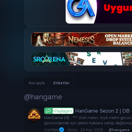
Ana sayfa
Etiketler
@hangame
HanGame Sezon 2 | DB + C
Paylaşım
HanGame DB : *** Gizli metin: Gizli metni görüntü
görüntülemek için yeterli haklara sahip değilsiniz
Garfield
Konu
24 Kas 2025
@hangame