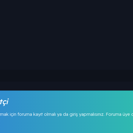
tçi
mak için foruma kayıt olmalı ya da giriş yapmalısınız. Foruma üye