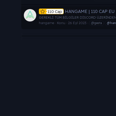
HANGAME | 110 CAP EU 
110 Cap
GEREKLİ TÜM BİLGİLER DİSCORD ÜZERİNDEN 
hangame
Konu
26 Eyl 2023
@geeta
@han