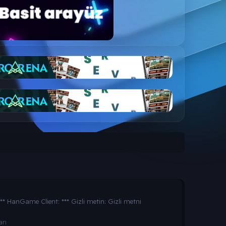
** HanGame Client: *** Gizli metin: Gizli metni
rı