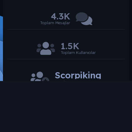
4.3K
Toplam Mesajlar
1.5K
Toplam Kullanıcılar
Scorpiking
Son üye
SROARENA'da paylaşılmış olan tüm paylaşımlardan
paylaşan üye sorumludur.