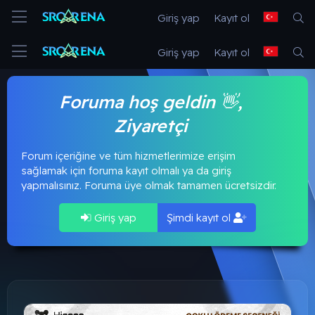
Giriş yap
Kayıt ol
Giriş yap
Kayıt ol
Foruma hoş geldin 👋,
Ziyaretçi
Forum içeriğine ve tüm hizmetlerimize erişim
sağlamak için foruma kayıt olmalı ya da giriş
yapmalısınız. Foruma üye olmak tamamen ücretsizdir.
Giriş yap
Şimdi kayıt ol