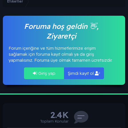
Etiketler
Foruma hoş geldin 👋,
Ziyaretçi
Forum içeriğine ve tüm hizmetlerimize erişim
sağlamak için foruma kayıt olmalı ya da giriş
yapmalısınız. Foruma üye olmak tamamen ücretsizdir.
Giriş yap
Şimdi kayıt ol
2.4K
Toplam Konular