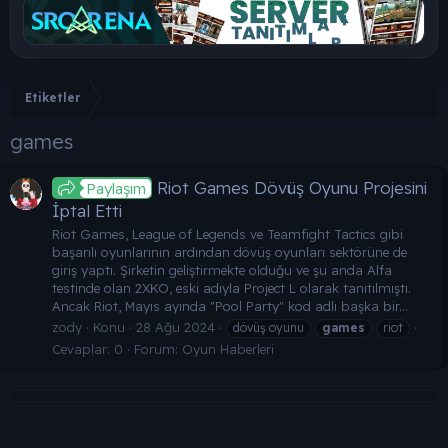
Etiketler
games
Riot Games Dövüş Oyunu Projesini
Paylaşım
İptal Etti
Riot Games, League of Legends ve Teamfight Tactics gibi
başarılı oyunlarının ardından dövüş oyunları sektörüne de
giriş yaptı. Şirketin geliştirmekte olduğu ve şu anda Alfa
testinde olan 2XKO, eski adıyla Project L olarak tanıtılmıştı.
Ancak Riot, Mayıs ayında "Pool Party" kod adlı başka bir...
zody
Konu
28 Ağu 2024
dövüş oyunu
games
riot
Cevaplar: 0
Forum:
Oyun Haberleri