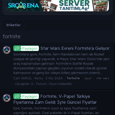
Etiketler
fortnite
Star Wars Evreni Fortnite'a Geliyor
Paylaşım
Sızıntılara göre, Fortnite, hem Mandalorian hem de Rocket
League ile işbirliği yaparak, 4 Mayıs Star Wars Günü'nde yeni
araç kaplamaları getiriyor. Fortnite'ın Battle Royale
dünyasındaki çapraz geçişleri, oyunun sürekli olarak güncel
kalmasının ve geniş bir izleyici kitlesi çekmesinin önemli...
Can VAROL
Konu
3 Nis 2024
fortnite
oyun
star wars
Cevaplar: 0
Forum:
Oyun Haberleri
Fortnite, V-Papel Türkiye
Paylaşım
Fiyatlarına Zam Geldi: İşte Güncel Fiyatlar
Epic Games, Fortnite'ın oyun içi eşya fiyatlarına zam
yaptığını açıkladı. Özel paketler ile V-Papel fiyatları, an