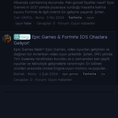
itibarıyla zamlanmış durumda. Peki güncel fiyatlar nasıl? Epic
Games'in 2017 yılında piyasaya sürdüğü hayatta kalma
oyunu Fortnite ile ilgili önemli bir gelişme yaşandı. Şirket...
Can VAROL
Konu
3 Nis 2024
fortnite
oyun
Cevaplar: 0
Forum:
Oyun Haberleri
oyun haber
Epic Games & Fortnite IOS Cihazlara
Bilgi
Geliyor!
Epic Games Nedir? Epic Games, video oyunları geliştiren ve
dağıtan bir Amerikan video oyun şirketidir. Şirket, 1991 yılında
Tim Sweeney tarafından kuruldu ve o zamandan beri çeşitli
oyunlar ve teknolojik gelişmelerle tanınmıştır. En bilinen
ürünleri arasında Unreal Engine oyun motoru ve popüler...
BameL
Konu
1 Şub 2024
epic games
fortnite
ios
Cevaplar: 0
Forum:
Oyun Haberleri