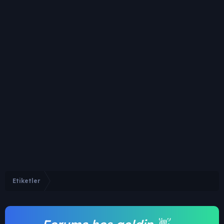
Etiketler