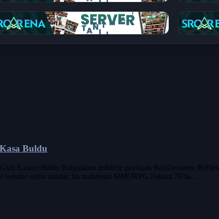
i Kasa Buldu
izli Kasayı Buldu Bulgularını reddit'te paylaşan BoyDynamo, Bethesda'
ut serisine aşina olanlar, bu mahzenin MMORPG Fallout 76'da...