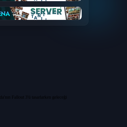
nın Fallout 3'ü tasarlarken geleceği