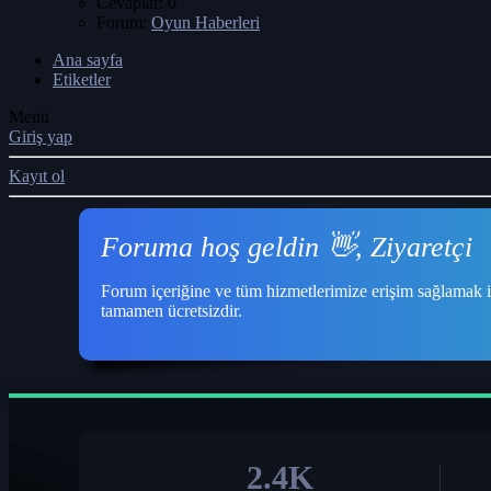
Cevaplar: 0
Forum:
Oyun Haberleri
Ana sayfa
Etiketler
Menü
Giriş yap
Kayıt ol
Foruma hoş geldin 👋, Ziyaretçi
Forum içeriğine ve tüm hizmetlerimize erişim sağlamak i
tamamen ücretsizdir.
2.4K