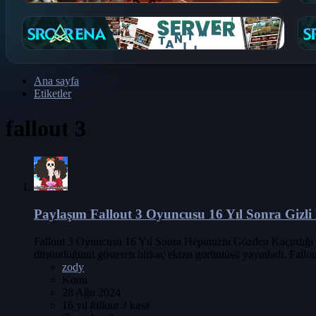
Ana sayfa
Etiketler
fallout 3
Paylaşım
Fallout 3 Oyuncusu 16 Yıl Sonra Gizl
Fallout 3 Oyuncusu 16 Yıl Sonra Hepimizin Gözden Kaçırdığı G
düşündüğünü gösteren birkaç ekran görüntüsü yayınladı. Fallo
zody
Konu
28 Ağu 2024
16 yıl
fallout
3
kasa