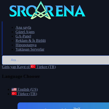
Ana sayfa
Güzel Ajans
GA-Panel
Reklam & İş Birliği
Hipopotamya
Yaklaşan Serverlar
Giriş yap
Kayıt ol
Türkçe (TR)
Language Chooser
English (US)
Türkçe (TR)