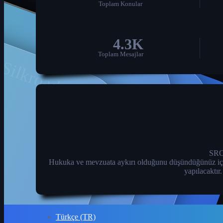
Toplam Konular
Silkroad Forum
4.3K
Toplam Mesajlar
SROA
Hukuka ve mevzuata aykırı olduğunu düşündüğünüz içeriği 
yapılacaktır
Türkçe (TR)