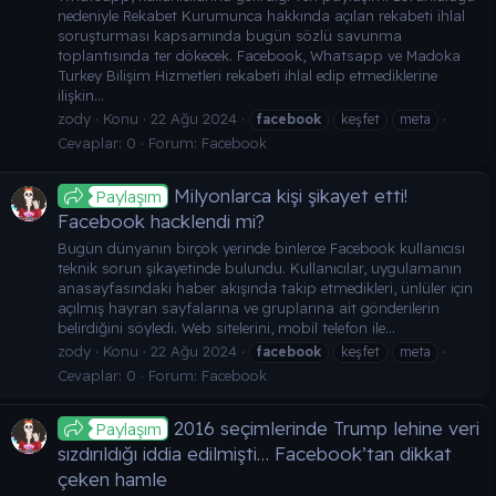
nedeniyle Rekabet Kurumunca hakkında açılan rekabeti ihlal
soruşturması kapsamında bugün sözlü savunma
toplantısında ter dökecek. Facebook, Whatsapp ve Madoka
Turkey Bilişim Hizmetleri rekabeti ihlal edip etmediklerine
ilişkin...
zody
Konu
22 Ağu 2024
facebook
keşfet
meta
Cevaplar: 0
Forum:
Facebook
Milyonlarca kişi şikayet etti!
Paylaşım
Facebook hacklendi mi?
Bugün dünyanın birçok yerinde binlerce Facebook kullanıcısı
teknik sorun şikayetinde bulundu. Kullanıcılar, uygulamanın
anasayfasındaki haber akışında takip etmedikleri, ünlüler için
açılmış hayran sayfalarına ve gruplarına ait gönderilerin
belirdiğini söyledi. Web sitelerini, mobil telefon ile...
zody
Konu
22 Ağu 2024
facebook
keşfet
meta
Cevaplar: 0
Forum:
Facebook
2016 seçimlerinde Trump lehine veri
Paylaşım
sızdırıldığı iddia edilmişti… Facebook’tan dikkat
çeken hamle