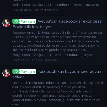
zody
Konu
22 Ağu 2024
facebook
keşfet
massenger
Cevaplar: 0
Forum:
Facebook
Avrupa'dan Facebook'a rekor ceza!
Paylaşım
Böylesi ilk kez oluyor
Facebook'un sahibi Meta, Avrupa Birliği tarafından 1,2 milyar
Euro'luk (1,3 milyar dolar) rekor bir mahremiyet cezasına
çarptırıldı. Avrupa, düzenleyicilerin kişisel bilgileri korumada
başarısız olduğunu söylemesinin ardından, teknoloji devine
kullanıcı verilerini ABD'ye göndermeyi durdurması...
zody
Konu
22 Ağu 2024
ceza
facebook
keşfet
Cevaplar: 0
Forum:
Facebook
Facebook kan kaybetmeye devam
Paylaşım
ediyor
Mark Zuckerberg tarafından kurulan Facebook, ilk etapta eski
okul arkadaşlarımızı bulabileceğimiz bir yer olarak
tanıtılmıştı. Fakat yıllar içerisinde Facebook adeta evrim
geçirdi. Bir dönemin açık ara en popüler sosyal medya
kanallarından biri olan Facebook, günümüzde sitelere kolay
giriş...