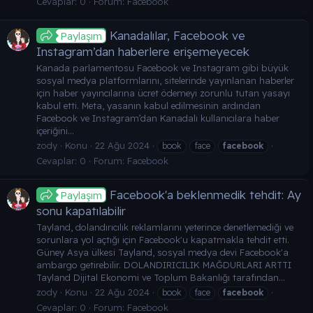
Cevaplar: 0
Forum:
Facebook
Kanadalılar, Facebook ve
Paylaşım
Instagram’dan haberlere erişemeyecek
Kanada parlamentosu Facebook ve Instagram gibi büyük
sosyal medya platformlarını, sitelerinde yayınlanan haberler
için haber yayıncılarına ücret ödemeyi zorunlu tutan yasayı
kabul etti. Meta, yasanın kabul edilmesinin ardından
Facebook ve Instagram’dan Kanadalı kullanıcılara haber
içeriğini...
zody
Konu
22 Ağu 2024
book
face
facebook
Cevaplar: 0
Forum:
Facebook
Facebook'a beklenmedik tehdit: Ay
Paylaşım
sonu kapatılabilir
Tayland, dolandırıcılık reklamlarını yeterince denetlemediği ve
sorunlara yol açtığı için Facebook'u kapatmakla tehdit etti.
Güney Asya ülkesi Tayland, sosyal medya devi Facebook'a
ambargo getirebilir. DOLANDIRICILIK MAĞDURLARI ARTTI
Tayland Dijital Ekonomi ve Toplum Bakanlığı tarafından...
zody
Konu
22 Ağu 2024
book
face
facebook
Cevaplar: 0
Forum:
Facebook