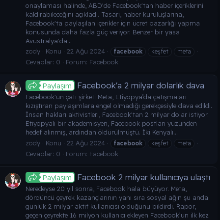
onaylaması halinde, ABD'de Facebook'tan haber içeriklerini
kaldırabileceğini açıkladı. Tasarı, haber kuruluşlarına,
Facebook'ta paylaşılan içerikler için ücret pazarlığı yapma
konusunda daha fazla güç veriyor. Benzer bir yasa
Avustralya'da...
zody
Konu
22 Ağu 2024
facebook
keşfet
meta
Cevaplar: 0
Forum:
Facebook
Facebook'a 2 milyar dolarlık dava
Paylaşım
Facebook'un çatı şirketi Meta, Etiyopya’da çatışmaları
kızıştıran paylaşımlara engel olmadığı gerekçesiyle dava edildi.
İnsan hakları aktivistleri, Facebook'tan 2 milyar dolar istiyor.
Etiyopyalı bir akademisyen, Facebook postları yüzünden
hedef alınmış, ardından öldürülmüştü. İki Kenyalı...
zody
Konu
22 Ağu 2024
facebook
keşfet
meta
Cevaplar: 0
Forum:
Facebook
Facebook 2 milyar kullanıcıya ulaştı
Paylaşım
Neredeyse 20 yıl sonra, Facebook hala büyüyor. Meta,
dördüncü çeyrek kazançlarının yanı sıra sosyal ağın şu anda
günlük 2 milyar aktif kullanıcısı olduğunu bildirdi. Rapor,
geçen çeyrekte 16 milyon kullanıcı ekleyen Facebook’un ilk kez