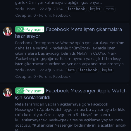
günlük 2 milyar kullanıcıya ulaştığını gösteriyor...
zody
Konu
22 Ağu 2024
facebook
keşfet
meta
Cevaplar: 0
Forum:
Facebook
Facebook Meta işten çıkarmalara
Paylaşım
hazırlanıyor
Facebook, Instagram ve WhatsApp'ın çatı kuruluşu Meta’nın
daha fazla verimlilik hedefiyle önümüzdeki aylarda işten
çıkarmalara başlayacağı belirtildi. Meta’nın CEO’su Mark
Zuckerberg’in geçtiğimiz Kasım ayında yaklaşık 11 bin kişiyi
işten çıkarmasının ardından, yeniden yapılandırma amacıyla...
zody
Konu
22 Ağu 2024
face
facebook
keşfet
Cevaplar: 0
Forum:
Facebook
Facebook Messenger Apple Watch
Paylaşım
için sonlandırıldı
Meta tarafından yapılan açıklamaya göre Facebook
Messenger’ın Apple Watch uygulaması bu ay sonuyla birlikte
rafa kaldırılıyor. Özetle uygulama 31 Mayıs’tan sonra
kullanılamayacak. Reviewgeek sitesine açıklama yapan Meta
sözcüsü, “Kullanıcılar Messenger bildirimlerini alacaklar, ancak
Mayıs...