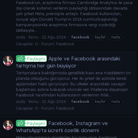
Facebook'un, araştırma firması Cambridge Analytica ile yasa
dışı olarak kullanıcı verilerini paylaştığı iddiasındaki davada
çatı şirket Meta, prensipte anlaştı. Facebook kullanıcıları,
sosyal ağın Donald Trump'ın 2016 cumhurbaşkanlığı
kampanyasında araştırma firmasına vergi sızdırdığı
iddiasıyla...
zody
Konu
22 Ağu 2024
facebook
keşfet
meta
Cevaplar: 0
Forum:
Facebook
Apple ve Facebook arasındaki
Paylaşım
tartışma her gün büyüyor
Tartışmalara baktığımızda genellikle bazı ana maddelerin ön
planda olduğunu görüyoruz. Her iki şirket de aslında kendi
açılarından haklı görünüyor. Bu ülkeler arasındaki savaşın
başlaması aslına bakacak olursak veri ihlallerine dayanıyor.
Facebook tarafından kullanıcıların verilerinin ihlal...
zody
Konu
22 Ağu 2024
facebook
keşfet
meta
Cevaplar: 0
Forum:
Facebook
Facebook, Instagram ve
Paylaşım
WhatsApp'ta ücretli özellik dönemi
Meta çalışanlarına gönderilen bir nota göre, Facebook,