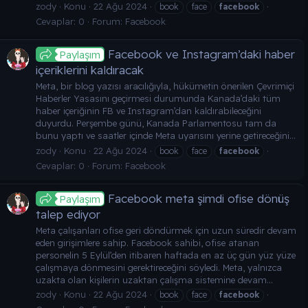
zody
Konu
22 Ağu 2024
book
face
facebook
Cevaplar: 0
Forum:
Facebook
Facebook ve Instagram’daki haber
Paylaşım
içeriklerini kaldıracak
Meta, bir blog yazısı aracılığıyla, hükümetin önerilen Çevrimiçi
Haberler Yasasını geçirmesi durumunda Kanada’daki tüm
haber içeriğinin FB ve Instagram’dan kaldırabileceğini
duyurdu. Perşembe günü, Kanada Parlamentosu tam da
bunu yaptı ve saatler içinde Meta uyarısını yerine getireceğini...
zody
Konu
22 Ağu 2024
book
face
facebook
Cevaplar: 0
Forum:
Facebook
Facebook meta şimdi ofise dönüş
Paylaşım
talep ediyor
Meta çalışanları ofise geri döndürmek için uzun süredir devam
eden girişimlere sahip. Facebook sahibi, ofise atanan
personelin 5 Eylül’den itibaren haftada en az üç gün yüz yüze
çalışmaya dönmesini gerektireceğini söyledi. Meta, yalnızca
uzakta olan kişilerin uzaktan çalışma sistemine devam...
zody
Konu
22 Ağu 2024
book
face
facebook