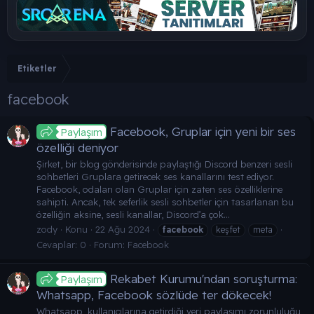
Etiketler
facebook
Facebook, Gruplar için yeni bir ses
Paylaşım
özelliği deniyor
Şirket, bir blog gönderisinde paylaştığı Discord benzeri sesli
sohbetleri Gruplara getirecek ses kanallarını test ediyor.
Facebook, odaları olan Gruplar için zaten ses özelliklerine
sahipti. Ancak, tek seferlik sesli sohbetler için tasarlanan bu
özelliğin aksine, sesli kanallar, Discord’a çok...
zody
Konu
22 Ağu 2024
facebook
keşfet
meta
Cevaplar: 0
Forum:
Facebook
Rekabet Kurumu'ndan soruşturma:
Paylaşım
Whatsapp, Facebook sözlüde ter dökecek!
Whatsapp, kullanıcılarına getirdiği veri paylaşımı zorunluluğu