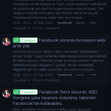
Instagram ve WhatsApp'ta "olası ücretli özellikleri" belirlemek
ve oluşturmak için yeni bir organizasyon oluşturuluyor. The
Verge'ün ulaştığı nota göre, yeni bölüm, Meta'nın üçü de
milyarlarca kullanıcıya sahip olan ana sosyal...
zody
Konu
22 Ağu 2024
facebook
keşfet
meta
Cevaplar: 0
Forum:
Facebook
Facebook sorumlu inovasyon ekibi
Paylaşım
artık yok
Sorumlu inovasyon ekibin yakın zamanda “dağıtıldığını”,
ancak “çoğu” üyenin şirketteki diğer ekiplerle kalacağı bildirildi.
Bir Meta sözcüsü The Wall Street Journal’a şirketin “takımın
hedeflerine bağlı olduğunu” söyledi, ancak stratejideki
değişiklik için bir neden sunmadı. Sorumlu İnovasyon...
zody
Konu
22 Ağu 2024
facebook
keşfet
meta
Cevaplar: 0
Forum:
Facebook
Facebook Meta duyurdu: ABD
Paylaşım
Kongresi yasa tasarısını onaylarsa, haberleri
Facebook'tan kaldırabiliriz
Meta, Amerikan Kongresi'nin medya yasa tasarısını