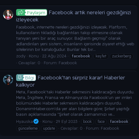
Facebook artık nereleri gezdiğinizi
Paylaşım
izleyecek
Facebook, internette nereleri gezdiğinizi izleyecek. Platform,
kullanıcıların tıkladığı bağlantıları takip etmesine olanak
tanıyan yeni bir araç sunuyor. Bağlantı geçmişi” olarak
adlandırılan yeni sistem, insanların içerisinde ziyaret ettiği web
sitelerinin bir kataloğudur. Bunlar tek bir...
zody
Konu
22 Ağu 2024
facebook
keşfet
zuckerberg
Cevaplar: 0
Forum:
Facebook
Facebook'tan sürpriz karar! Haberler
Bilgi
kalkıyor
Meta, Facebook'taki Haberler sekmesini kaldıracağını duyurdu.
Meta, İngiltere, Fransa ve Almanya'da Facebook'un yer imleri
bölümündeki Haberler sekmesini kaldıracağını duyurdu.
DonanimHaber.com'da yer alan bilgilere göre; Şirket yaptığı
basın açıklamasında "Şirket olarak zamanımızı ve...
Hyauska
Konu
29 Eyl 2023
book
face
facebook
Cevaplar: 0
Forum:
Facebook
güncelleme
update