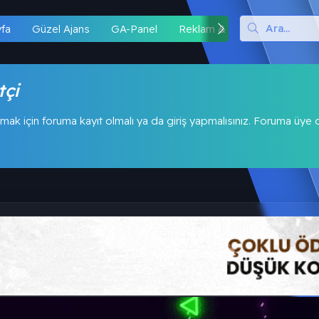
yfa
Güzel Ajans
GA-Panel
Reklam & İş Birliği
Hipo
tçi
mak için foruma kayıt olmalı ya da giriş yapmalısınız. Foruma üye