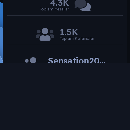
4.3K
Toplam Mesajlar
1.5K
Toplam Kullanıcılar
Sensation2026
Son üye
SROARENA'da paylaşılmış olan tüm paylaşımlardan
paylaşan üye sorumludur.
Hukuka ve mevzuata aykırı olduğunu düşündüğünüz
içeriği İletişim yolları ile bildirebilirsiniz. İletişime