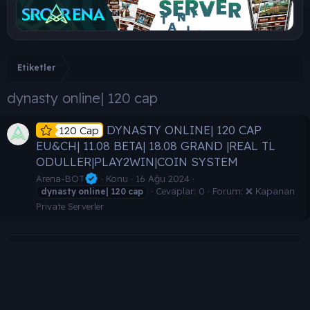
Etiketler
dynasty online| 120 cap
DYNASTY ONLINE| 120 CAP
120 Cap
EU&CH| 11.08 BETA| 18.08 GRAND |REAL TL
ODULLER|PLAY2WIN|COIN SYSTEM
Arena-BOT
Konu
16 Ağu 2024
Cevaplar: 0
Forum:
❌ Kapanan
dynasty
online|
120
cap
Private Serverler