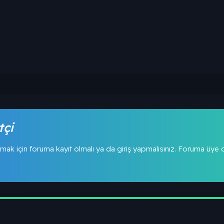
tçi
mak için foruma kayıt olmalı ya da giriş yapmalısınız. Foruma üye