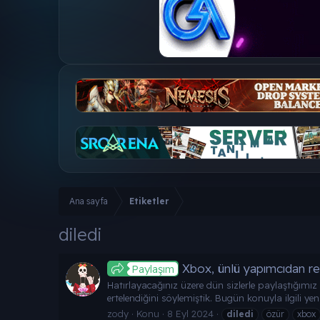
Ana sayfa
Etiketler
diledi
Xbox, ünlü yapımcıdan re
Paylaşım
Hatırlayacağınız üzere dün sizlerle paylaştığım
ertelendiğini söylemiştik. Bugün konuyla ilgili ye
zody
Konu
8 Eyl 2024
diledi
özür
xbox