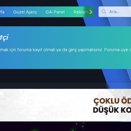
yfa
Güzel Ajans
GA-Panel
Reklam & İş Birliği
Hipo
tçi
mak için foruma kayıt olmalı ya da giriş yapmalısınız. Foruma üye