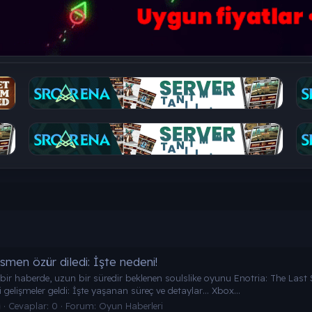
smen özür diledi: İşte nedeni!
ız bir haberde, uzun bir süredir beklenen soulslike oyunu Enotria: The L
ni gelişmeler geldi: İşte yaşanan süreç ve detaylar… Xbox...
Cevaplar: 0
Forum:
Oyun Haberleri