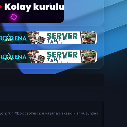
ast Song’un Xbox cephesinde yaşanan aksaklıklar yüzünden