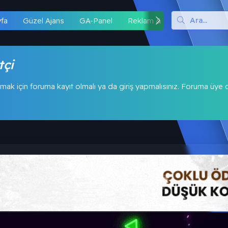
yfa
Güzel Ajans
GA-Panel
Reklam & İş Birliği
Hipo
tçi
mak için foruma kayıt olmalı ya da giriş yapmalısınız. Foruma üye