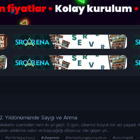
 2. Yıldönümünde Saygı ve Anma
ketin üzerinden tam iki yıl geçti. O gün, ülkemiz büyük bir acı yaşadı. K
lan ailelerine sabır ve başsağlığı diliyoruz. Her geçen yıl...
#birliktegüçlüyüz
#deprem
#herkesi̇çingeçmişolsun
#unutmadık