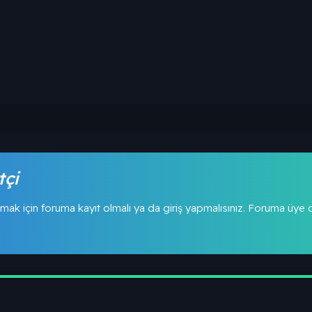
tçi
mak için foruma kayıt olmalı ya da giriş yapmalısınız. Foruma üye