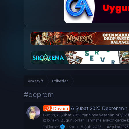
Ana sayfa
Etiketler
#deprem
6 Şubat 2023 Depreminin
Duyuru
Bugün, 6 Şubat 2023 tarihinde yaşanan büyük fela
iz bıraktı. Bugün, onları rahmetle anıyor, geride ka
InFlames
Konu
5 Şub 2025
#6şubat2023