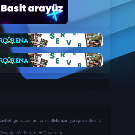
aybettiğimiz canlar, tüm milletimizin yüreğinde derin bir
Cevaplar: 0
Forum:
📢 Duyurular