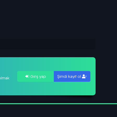
Giriş yap
Şimdi kayıt ol
 olmak