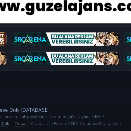
inese Only |DATABASE
rli haklara sahip değilsiniz. Forum başlığını ziyaret edin! ***
Cevaplar: 1
Forum:
VSRO Database Paylaşımları
@db
@maxi