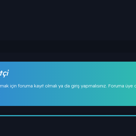
tçi
mak için foruma kayıt olmalı ya da giriş yapmalısınız. Foruma üye