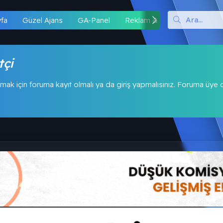
yfa
Güzel Ajans
GA-Panel
Reklam & İş Birliği
Hipo
tçi
mak için foruma kayıt olmalı ya da giriş yapmalısınız. Foruma üye