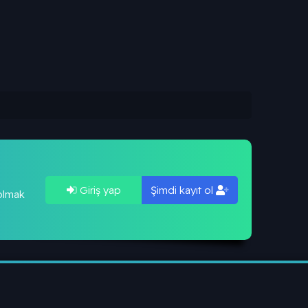
Giriş yap
Şimdi kayıt ol
 olmak