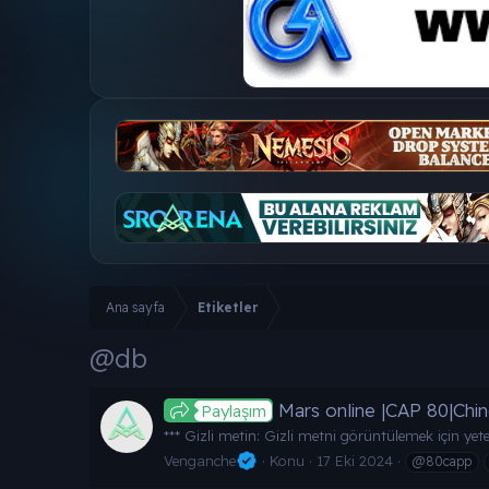
Ana sayfa
Etiketler
@db
Mars online |CAP 80|Ch
Paylaşım
*** Gizli metin: Gizli metni görüntülemek için yete
Venganche
Konu
17 Eki 2024
@80capp