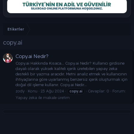
Etiketler
copy.ai
Copy.ai Nedir?
Copy.ai Hakkında Kısaca… Copy.ai Nedir? Kullanıcı girdisine
dayalı olarak yüksek kaliteli içerik üretebilen yapay zeka
destekli bir yazma aracıdır. Metni analiz etmek ve kullanıcının
ihtiyaçlarına göre uyarlanmış benzersiz içerik oluşturmak için
doğal dil işleme kullanır. Copy.ai Nedir...
zody
Konu
23 Ağu 2024
Cevaplar: 0
Forum:
copy.ai
Yapay zeka ile makale üretim