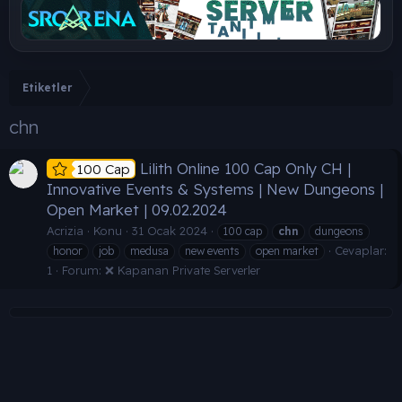
Etiketler
chn
Lilith Online 100 Cap Only CH |
100 Cap
Innovative Events & Systems | New Dungeons |
Open Market | 09.02.2024
Acrizia
Konu
31 Ocak 2024
100 cap
chn
dungeons
Cevaplar:
honor
job
medusa
new events
open market
1
Forum:
❌ Kapanan Private Serverler