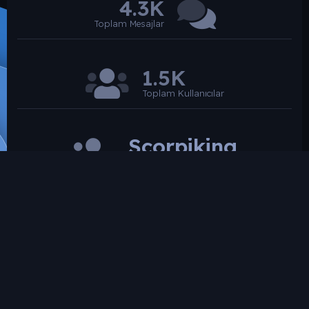
4.3K
Toplam Mesajlar
1.5K
Toplam Kullanıcılar
Scorpiking
Son üye
SROARENA'da paylaşılmış olan tüm paylaşımlardan
paylaşan üye sorumludur.
Hukuka ve mevzuata aykırı olduğunu düşündüğünüz
içeriği İletişim yolları ile bildirebilirsiniz. İletişime