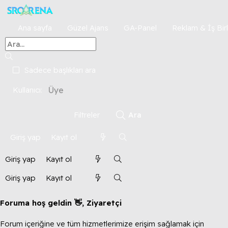
Ana sayfa
Güzel Ajans
GA-Panel
Reklam & İş Birl
Sadece başlıkları ara
Kullanıcı:
Filtreler
Ara
Giriş yap
Kayıt ol
Giriş yap
Kayıt ol
Giriş yap
Kayıt ol
Foruma hoş geldin 👋, Ziyaretçi
Forum içeriğine ve tüm hizmetlerimize erişim sağlamak için