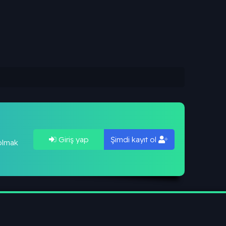
Giriş yap
Şimdi kayıt ol
 olmak