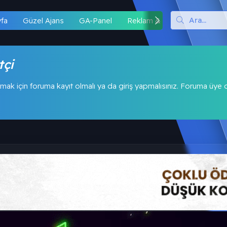
yfa
Güzel Ajans
GA-Panel
Reklam & İş Birliği
Hipo
tçi
mak için foruma kayıt olmalı ya da giriş yapmalısınız. Foruma üye