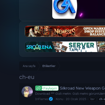
Ana sayfa
Etiketler
ch-eu
Silkroad New Weapon 
Paylaşım
Download *** Gizli metin: Gizli metni görüntülemek
InFlames
Konu
20 Ocak 2025
bsr
ch-