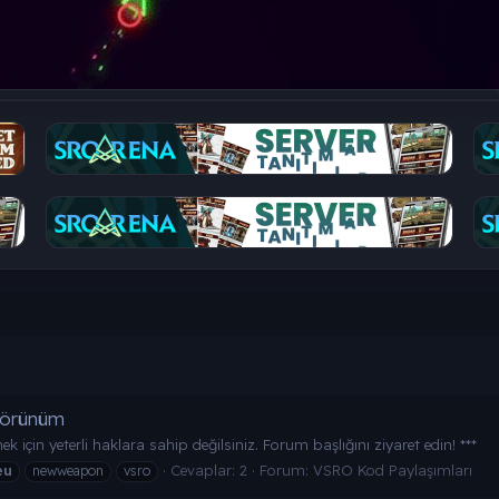
Görünüm
 için yeterli haklara sahip değilsiniz. Forum başlığını ziyaret edin! ***
Cevaplar: 2
Forum:
VSRO Kod Paylaşımları
eu
newweapon
vsro