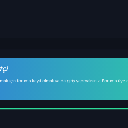
tçi
mak için foruma kayıt olmalı ya da giriş yapmalısınız. Foruma üye