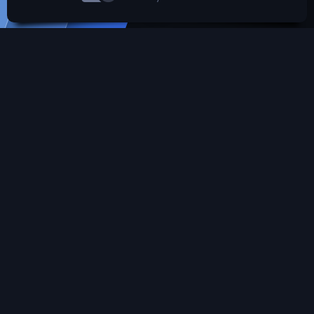
SROARENA'da paylaşılmış olan tüm paylaşımlardan
paylaşan üye sorumludur.
Hukuka ve mevzuata aykırı olduğunu düşündüğünüz
içeriği İletişim yolları ile bildirebilirsiniz. İletişime
geçilmesi halinde ilgili kanunlar ve yönetmelikler
çerçevesinde gerekli işlemler yapılacaktır. Aksi halde hiç
bir üye'ye yada konusuna yaptırım uygulanması söz
konusu değildir.
SROARENA Tüm Telif Haklarını Gizli tutmaktadır.
Türkçe (TR)
Bize ulaşın
Şartlar ve kurallar
Gizlilik politikası
Yardım