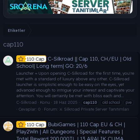
Etiketler
cap110
C-Silkroad || Cap 110, CH/EU | Old
110 Cap
School| Long term| GO: 20/6
Launcher = Upon opening C-Silkroad for the first time, you're
met with a standard of luxury above any other. C-Silkroad
launcher is simplistic enough to be easy on the eyes, yet
advanced enough to intrigue your interest and captivate your
attention. You will certainly be met with bliss each and...
C-Silkroad
Konu
18 Haz 2025
cap110
old school
pve
Cevaplar: 0
Forum:
⚔️ Silkroad Private Server Tanıtımları
BubiGames | 110 Cap EU & CH |
110 Cap
Play2Win | All Dungeons | Special Features |
Total Reward 200.000TL | 13 ARALIK CUMA