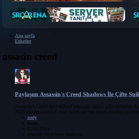
Ana sayfa
Etiketler
assasin creed
Paylaşım
Assassin's Creed Shadows İle Çifte Su
Assassin's Creed çifte suikast yeteneği, dokuz yılın ardından As
2015'teki Assassin's Creed Syndicate’ten sonra ortadan kaybolm
zody
Konu
8 Eyl 2024
assasin
creed
naoe
shadows