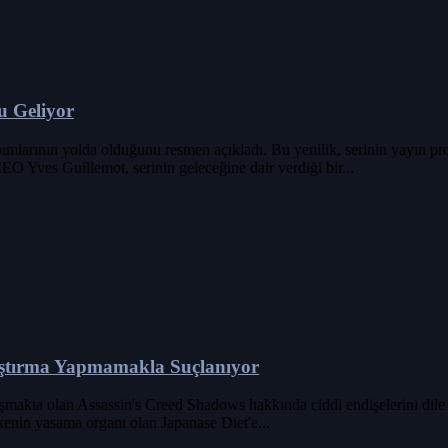
u Geliyor
pımlarının yolda olduğunu resmen açıkladı. Bu yenilik, serinin yayın p
O Yves Guillemot, serinin geleceğine dair verdiği bir...
aştırma Yapmamakla Suçlanıyor
makta olan Assassin's Creed Shadows hakkında ciddi endişelerini dile ge
lkenin yasama organı olan Japanase Diet'e...