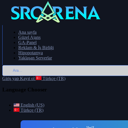
Ana sayfa
Güzel Ajans
GA-Panel
Reklam & İş Birliği
Hipopotamya
Yaklaşan Serverlar
Giriş yap
Kayıt ol
Türkçe (TR)
Language Chooser
English (US)
Türkçe (TR)