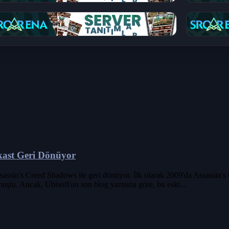
ikast Geri Dönüyor
sassin's Creed Shadows ile geri dönüyor. İlk olarak 2009'da Assassin's C
uştu. Ancak, Ubisoft'un son blog yazısına göre, bu eski...