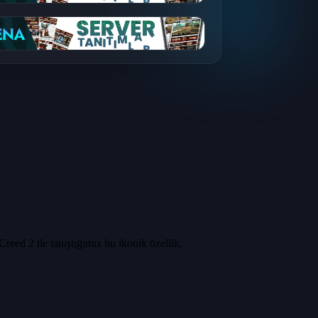
reed 2 ile tanıştığımız bu ikonik özellik,