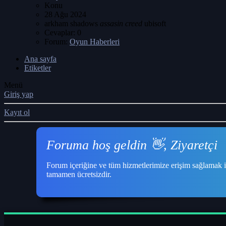
Konu
28 Ağu 2024
arkham shadows
assasin
creed
ubisoft
Cevaplar: 0
Forum:
Oyun Haberleri
Ana sayfa
Etiketler
Menü
Giriş yap
Kayıt ol
Foruma hoş geldin 👋, Ziyaretçi
Forum içeriğine ve tüm hizmetlerimize erişim sağlamak i
tamamen ücretsizdir.