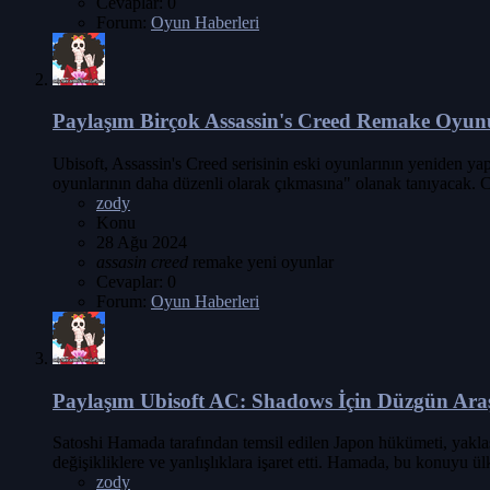
Cevaplar: 0
Forum:
Oyun Haberleri
Paylaşım
Birçok Assassin's Creed Remake Oyun
Ubisoft, Assassin's Creed serisinin eski oyunlarının yeniden ya
oyunlarının daha düzenli olarak çıkmasına" olanak tanıyacak. CE
zody
Konu
28 Ağu 2024
assasin
creed
remake
yeni oyunlar
Cevaplar: 0
Forum:
Oyun Haberleri
Paylaşım
Ubisoft AC: Shadows İçin Düzgün Ar
Satoshi Hamada tarafından temsil edilen Japon hükümeti, yaklaş
değişikliklere ve yanlışlıklara işaret etti. Hamada, bu konuyu ü
zody