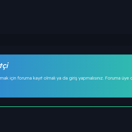
tçi
mak için foruma kayıt olmalı ya da giriş yapmalısınız. Foruma üye