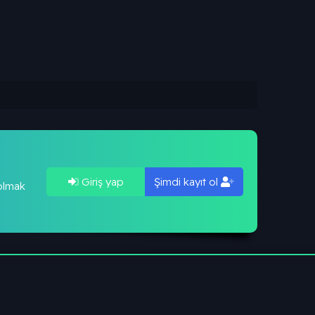
Giriş yap
Şimdi kayıt ol
 olmak