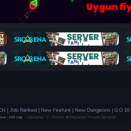
| CH | Job Ranked | New Feature | New Dungeons | G.O 10.
Cevaplar: 0
Forum:
❌ Kapanan Private Serverler
ine
|
100
cap