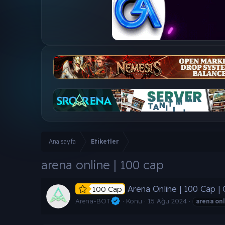
Ana sayfa
Etiketler
arena online | 100 cap
Arena Online | 100 Cap 
100 Cap
Arena-BOT
Konu
15 Ağu 2024
arena
onl