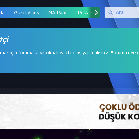
yfa
Güzel Ajans
GA-Panel
Reklam & İş Birliği
Hipo
tçi
mak için foruma kayıt olmalı ya da giriş yapmalısınız. Foruma üye