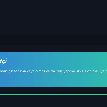
tçi
mak için foruma kayıt olmalı ya da giriş yapmalısınız. Foruma üye