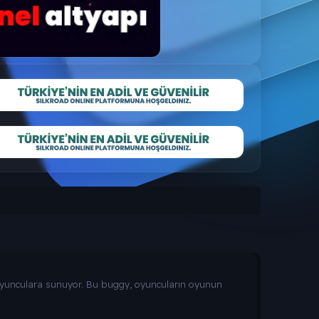
nı oyunculara sunuyor. Bu buggy, oyuncuların oyunun