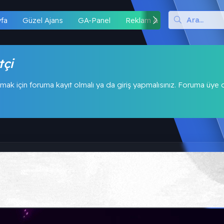
yfa
Güzel Ajans
GA-Panel
Reklam & İş Birliği
Hipo
tçi
mak için foruma kayıt olmalı ya da giriş yapmalısınız. Foruma üye