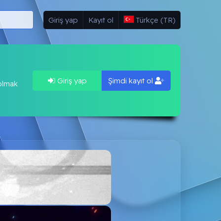
potamya
Yaklaşan Serverlar
Giriş yap
Kayıt ol
Türkçe (TR)
Giriş yap
Şimdi kayıt ol
 olmak