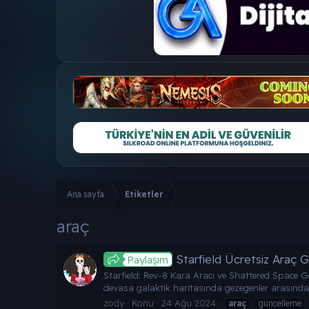
Ana sayfa
Etiketler
araç
Starfield Ücretsiz Araç 
Paylaşım
Starfield: Rev-8 Kara Aracı ve Shattered Space G
devasa galaktik haritasında gezegenler arasında do
zody
Konu
24 Ağu 2024
araç
güncelleme