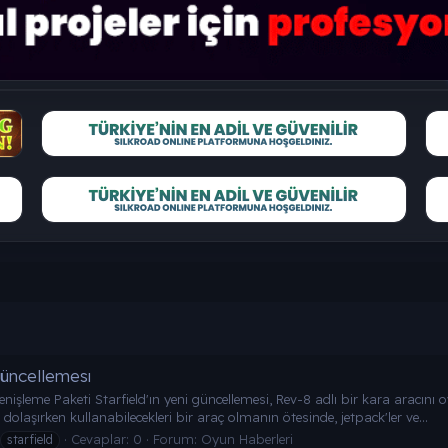
Güncellemesı
enişleme Paketi Starfield'ın yeni güncellemesi, Rev-8 adlı bir kara aracı
laşırken kullanabilecekleri bir araç olmanın ötesinde, jetpack'ler ve...
Cevaplar: 0
Forum:
Oyun Haberleri
starfield