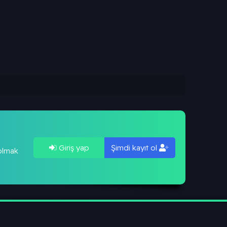
Giriş yap
Şimdi kayıt ol
 olmak