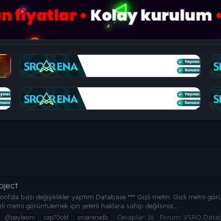
oject
'da bazı değişiklikler yaptım Database *** Gizli metin: Gizli metni görün
Gizli metni görüntülemek için yeterli haklara sahip değilsiniz...
Cevaplar: 16
Forum:
VSRO Datab
@paylasım
cap70old
sroarenadb