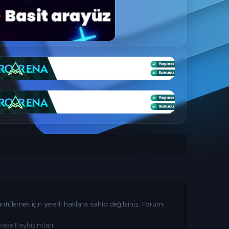
tülemek için yeterli haklara sahip değilsiniz. Forum
ase Paylaşımları