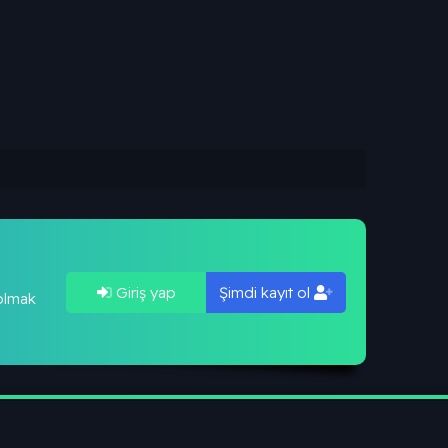
Giriş yap
Şimdi kayıt ol
 olmak