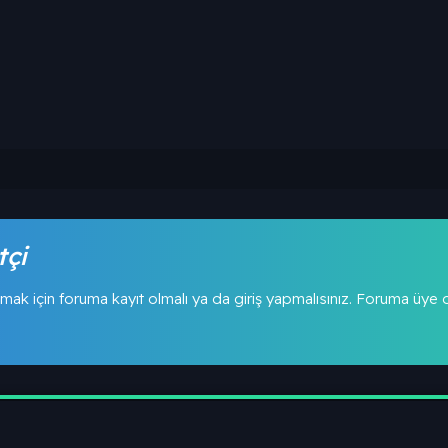
tçi
mak için foruma kayıt olmalı ya da giriş yapmalısınız. Foruma üye