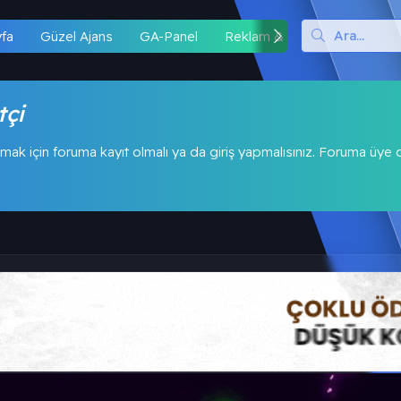
yfa
Güzel Ajans
GA-Panel
Reklam & İş Birliği
Hipo
tçi
mak için foruma kayıt olmalı ya da giriş yapmalısınız. Foruma üye