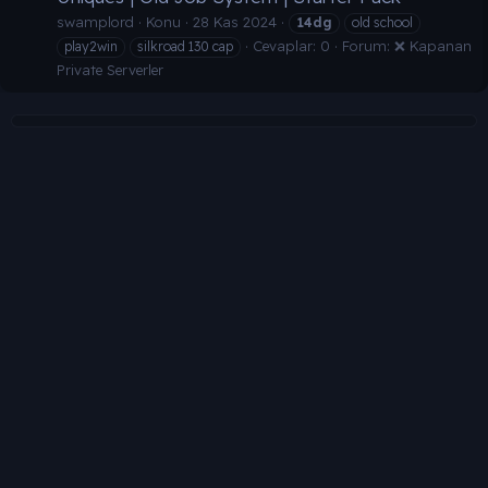
swamplord
Konu
28 Kas 2024
14dg
old school
Cevaplar: 0
Forum:
❌ Kapanan
play2win
silkroad 130 cap
Private Serverler