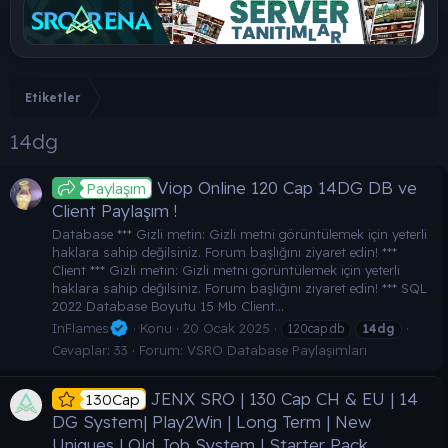
Etiketler
14dg
Viop Online 120 Cap 14DG DB ve
Paylaşım
Client Paylaşım !
Database *** Gizli metin: Gizli metni görüntülemek için yeterli
haklara sahip değilsiniz. Forum başlığını ziyaret edin! ***
Client *** Gizli metin: Gizli metni görüntülemek için yeterli
haklara sahip değilsiniz. Forum başlığını ziyaret edin! *** SQL
2022 Database Boyutu 15 Mb Client...
InFlames
Konu
20 Ocak 2025
120cap db
14dg
Cevaplar: 33
Forum:
VSRO Database Paylaşımları
JENX SRO | 130 Cap CH & EU | 14
130Cap
DG System| Play2Win | Long Term | New
Uniques | Old Job System | Starter Pack