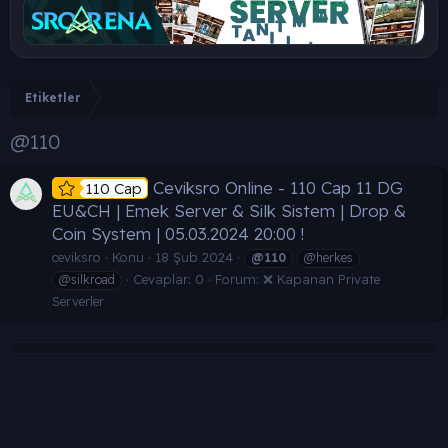
Etiketler
@110
Ceviksro Online - 110 Cap 11 DG
110 Cap
EU&CH | Emek Server & Silk Sistem | Drop &
Coin System | 05.03.2024 20:00 !
ceviksro
Konu
18 Şub 2024
@110
@herkes
Cevaplar: 0
Forum:
❌ Kapanan Private
@silkroad
Serverler