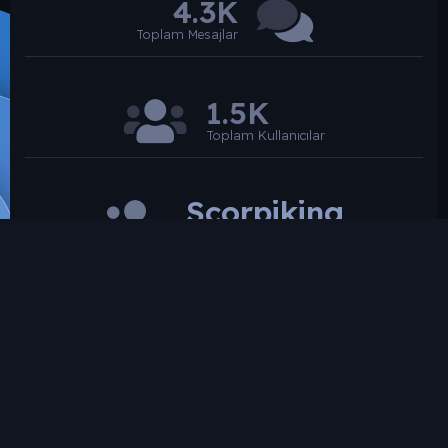
4.3K
Toplam Mesajlar
1.5K
Toplam Kullanıcılar
Scorpiking
Son üye
SROARENA'da paylaşılmış olan tüm paylaşımlardan
paylaşan üye sorumludur.
Hukuka ve mevzuata aykırı olduğunu düşündüğünüz
içeriği İletişim yolları ile bildirebilirsiniz. İletişime