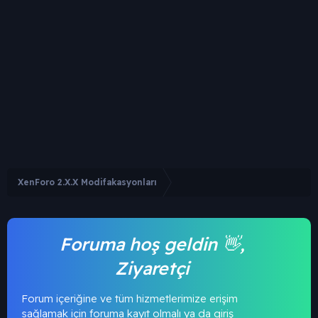
XenForo 2.X.X Modifakasyonları
Foruma hoş geldin 👋,
Ziyaretçi
Forum içeriğine ve tüm hizmetlerimize erişim
sağlamak için foruma kayıt olmalı ya da giriş