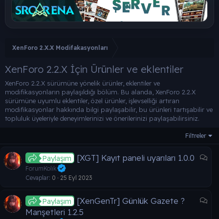
XenForo 2.X.X Modifakasyonları
XenForo 2.2.X İçin Ürünler ve eklentiler
XenForo 2.2.X sürümüne yönelik ürünler, eklentiler ve
modifikasyonların paylaşıldığı bölüm. Bu alanda, XenForo 2.2.X
sürümüne uyumlu eklentiler, özel ürünler, işlevselliği artıran
modifikasyonlar hakkında bilgi paylaşabilir, bu ürünleri tartışabilir ve
topluluk üyeleriyle deneyimlerinizi ve önerilerinizi paylaşabilirsiniz.
Filtreler
T
[XGT] Kayıt paneli uyarıları 1.0.0
Paylaşım
a
ForumKolik
r
Cevaplar
0
25 Eyl 2023
t
ı
T
[XenGenTr] Günlük Gazete ?
Paylaşım
ş
a
Manşetleri 1.2.5
m