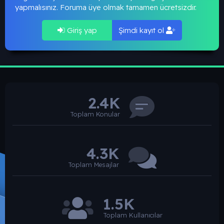
yapmalısınız. Foruma üye olmak tamamen ücretsizdir.
Giriş yap
Şimdi kayıt ol
2.4K
Toplam Konular
4.3K
Toplam Mesajlar
1.5K
Toplam Kullanıcılar