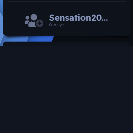
Sensation2026
Son üye
SROARENA'da paylaşılmış olan tüm paylaşımlardan
paylaşan üye sorumludur.
Hukuka ve mevzuata aykırı olduğunu düşündüğünüz
içeriği İletişim yolları ile bildirebilirsiniz. İletişime
geçilmesi halinde ilgili kanunlar ve yönetmelikler
çerçevesinde gerekli işlemler yapılacaktır. Aksi halde hiç
bir üye'ye yada konusuna yaptırım uygulanması söz
konusu değildir.
SROARENA Tüm Telif Haklarını Gizli tutmaktadır.