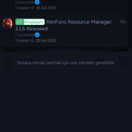
r
ForumKolik
a
t
Cevaplar
0
25 Eyl 2023
ı
ş
T
XenForo Resource Manager
Paylaşım
m
a
2.1.6 Released
a
r
ForumKolik
t
Cevaplar
0
25 Eyl 2023
ı
ş
m
Buraya mesaj yazmak için üye olmanız gereklidir.
a