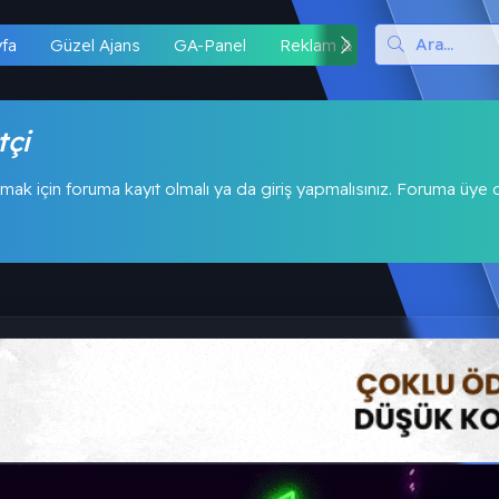
yfa
Güzel Ajans
GA-Panel
Reklam & İş Birliği
Hipo
tçi
mak için foruma kayıt olmalı ya da giriş yapmalısınız. Foruma üye