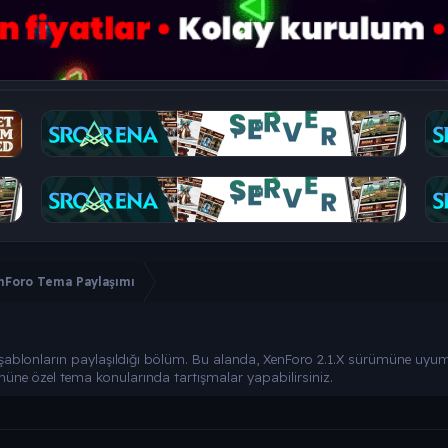
nForo Tema Paylaşımı
şablonların paylaşıldığı bölüm. Bu alanda, XenForo 2.1.X sürümüne uyumlu
ürümüne özel tema konularında tartışmalar yapabilirsiniz.