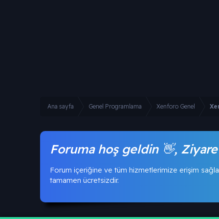
Ana sayfa
Genel Programlama
Xenforo Genel
Xe
Foruma hoş geldin 👋, Ziyare
Forum içeriğine ve tüm hizmetlerimize erişim sağla
tamamen ücretsizdir.