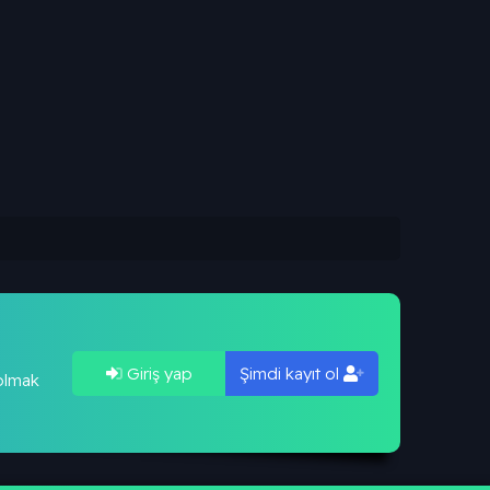
Giriş yap
Şimdi kayıt ol
 olmak