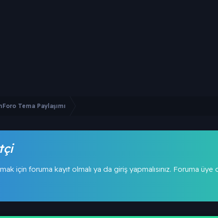
nForo Tema Paylaşımı
tçi
mak için foruma kayıt olmalı ya da giriş yapmalısınız. Foruma üye