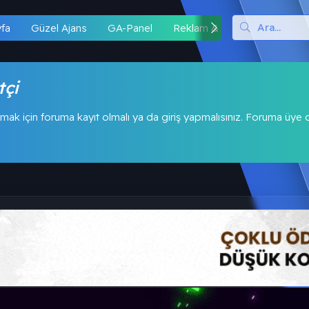
yfa
Güzel Ajans
GA-Panel
Reklam & İş Birliği
Hipo
tçi
mak için foruma kayıt olmalı ya da giriş yapmalısınız. Foruma üye