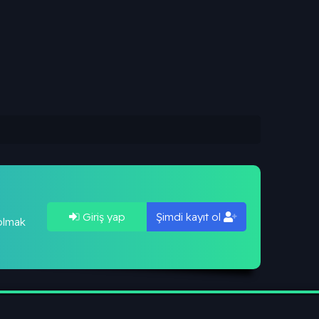
Giriş yap
Şimdi kayıt ol
 olmak