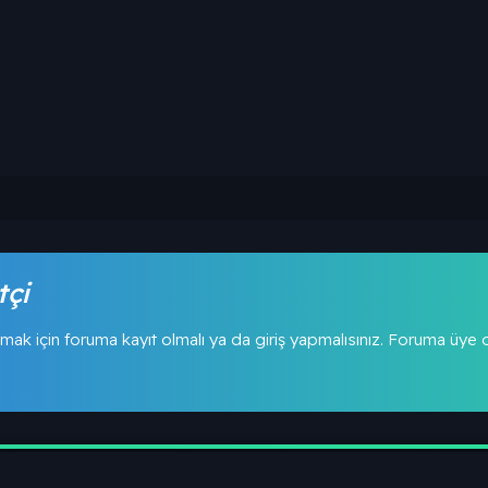
tçi
mak için foruma kayıt olmalı ya da giriş yapmalısınız. Foruma üye