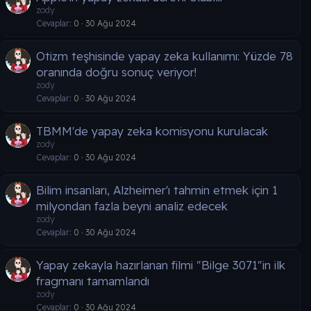
zody
Cevaplar
0
30 Ağu 2024
Otizm teşhisinde yapay zeka kullanımı: Yüzde 78
oranında doğru sonuç veriyor!
zody
Cevaplar
0
30 Ağu 2024
TBMM'de yapay zeka komisyonu kurulacak
zody
Cevaplar
0
30 Ağu 2024
Bilim insanları, Alzheimer'ı tahmin etmek için 1
milyondan fazla beyni analiz edecek
zody
Cevaplar
0
30 Ağu 2024
Yapay zekayla hazırlanan filmi "Bilge 3071"in ilk
fragmanı tamamlandı
zody
Cevaplar
0
30 Ağu 2024