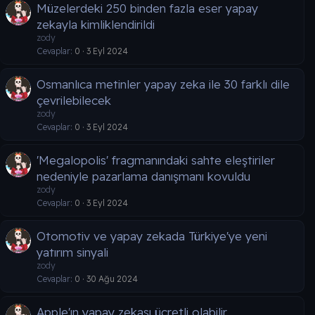
Müzelerdeki 250 binden fazla eser yapay
zekayla kimliklendirildi
zody
Cevaplar
0
3 Eyl 2024
Osmanlıca metinler yapay zeka ile 30 farklı dile
çevrilebilecek
zody
Cevaplar
0
3 Eyl 2024
'Megalopolis' fragmanındaki sahte eleştiriler
nedeniyle pazarlama danışmanı kovuldu
zody
Cevaplar
0
3 Eyl 2024
Otomotiv ve yapay zekada Türkiye'ye yeni
yatırım sinyali
zody
Cevaplar
0
30 Ağu 2024
Apple'ın yapay zekası ücretli olabilir