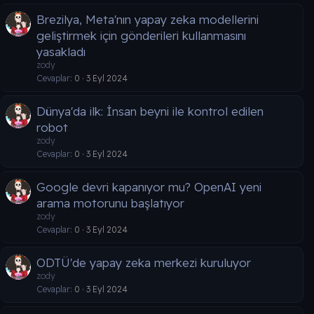
Brezilya, Meta'nın yapay zeka modellerini
geliştirmek için gönderileri kullanmasını
yasakladı
zody
Cevaplar
0
3 Eyl 2024
Dünya'da ilk: İnsan beyni ile kontrol edilen
robot
zody
Cevaplar
0
3 Eyl 2024
Google devri kapanıyor mu? OpenAI yeni
arama motorunu başlatıyor
zody
Cevaplar
0
3 Eyl 2024
ODTÜ'de yapay zeka merkezi kuruluyor
zody
Cevaplar
0
3 Eyl 2024