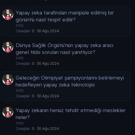
Yapay zeka tarafından manipüle edilmiş bir
görüntü nasıl tespit edilir?
zody
Cevaplar
0
30 Ağu 2024
Dünya Sağlık Örgütü'nün yapay zeka aracı
genel tıbbi soruları nasıl yanıtlıyor?
zody
Cevaplar
0
30 Ağu 2024
Geleceğin Olimpiyat şampiyonlarını belirlemeyi
hedefleyen yapay zeka teknolojisi
zody
Cevaplar
0
30 Ağu 2024
Yapay zekanın henüz tehdit etmediği meslekler
neler?
zody
Cevaplar
0
30 Ağu 2024